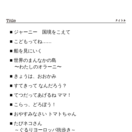
■
ジャーニー 国境をこえて
■
こどもってね……
■
船を見にいく
■
世界のまんなかの島
〜わたしのオラーニ〜
■
きょうは、おおかみ
■
すてきって なんだろう？
■
てつだってあげるね ママ！
■
こらっ、どろぼう！
■
おやすみなさい トマトちゃん
■
たびネコさん
～ぐるりヨーロッパ街歩き～