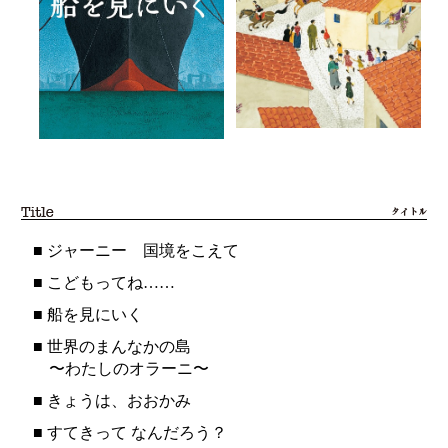
■
ジャーニー 国境をこえて
■
こどもってね……
■
船を見にいく
■
世界のまんなかの島
〜わたしのオラーニ〜
■
きょうは、おおかみ
■
すてきって なんだろう？