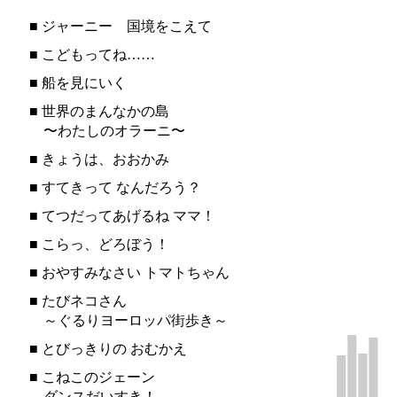
■
ジャーニー 国境をこえて
■
こどもってね……
■
船を見にいく
■
世界のまんなかの島
〜わたしのオラーニ〜
■
きょうは、おおかみ
■
すてきって なんだろう？
■
てつだってあげるね ママ！
■
こらっ、どろぼう！
■
おやすみなさい トマトちゃん
■
たびネコさん
～ぐるりヨーロッパ街歩き～
■
とびっきりの おむかえ
■
こねこのジェーン
ダンスだいすき！