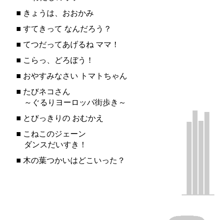
■
きょうは、おおかみ
■
すてきって なんだろう？
■
てつだってあげるね ママ！
■
こらっ、どろぼう！
■
おやすみなさい トマトちゃん
■
たびネコさん
～ぐるりヨーロッパ街歩き～
■
とびっきりの おむかえ
■
こねこのジェーン
ダンスだいすき！
■
木の葉つかいはどこいった？