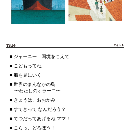
■
ジャーニー 国境をこえて
■
こどもってね……
■
船を見にいく
■
世界のまんなかの島
〜わたしのオラーニ〜
■
きょうは、おおかみ
■
すてきって なんだろう？
■
てつだってあげるね ママ！
■
こらっ、どろぼう！