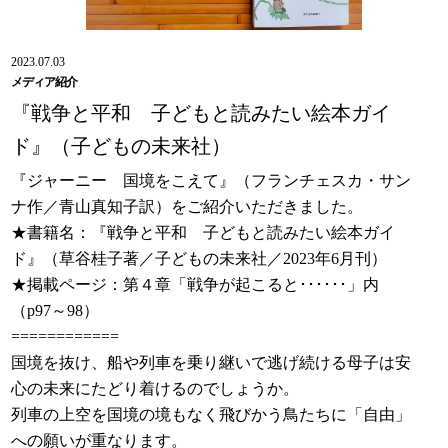
2023.07.03
メディア紹介
『戦争と平和 子どもと読みたい絵本ガイ
ド』（子どもの未来社）
『ジャーニー 国境をこえて』（フランチェスカ・サン
ナ作／青山真知子訳）をご紹介いただきました。
★書籍名：『戦争と平和 子どもと読みたい絵本ガイ
ド』（草谷桂子著／子どもの未来社／2023年6月刊）
★掲載ページ：第４章「戦争が起こると･･････」内
（p97～98）
============
国境を抜け、船や列車を乗り継いで逃げ続ける母子は安
心の未来にたどり着けるのでしょうか。
列車の上空を国境の境もなく飛びかう鳥たちに「自由」
への願いが重なります。