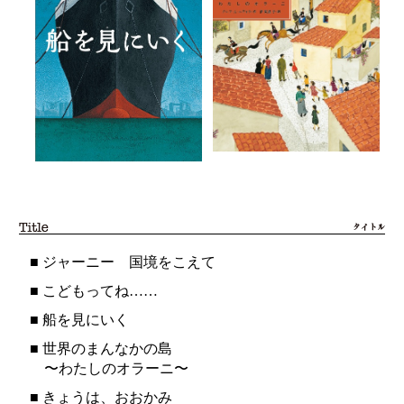
■
ジャーニー 国境をこえて
■
こどもってね……
■
船を見にいく
■
世界のまんなかの島
〜わたしのオラーニ〜
■
きょうは、おおかみ