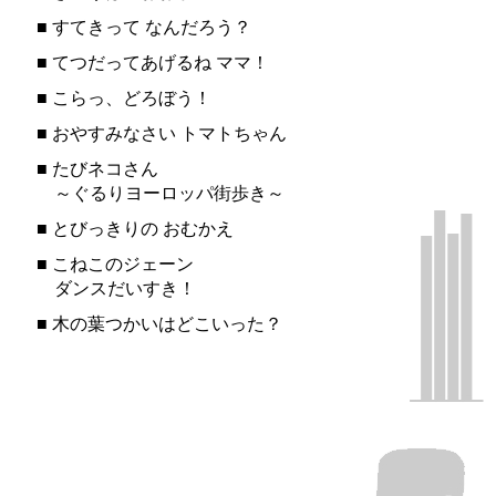
■
すてきって なんだろう？
■
てつだってあげるね ママ！
■
こらっ、どろぼう！
■
おやすみなさい トマトちゃん
■
たびネコさん
～ぐるりヨーロッパ街歩き～
■
とびっきりの おむかえ
■
こねこのジェーン
ダンスだいすき！
■
木の葉つかいはどこいった？