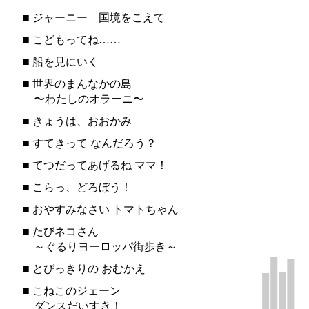
■
ジャーニー 国境をこえて
■
こどもってね……
■
船を見にいく
■
世界のまんなかの島
〜わたしのオラーニ〜
■
きょうは、おおかみ
■
すてきって なんだろう？
■
てつだってあげるね ママ！
■
こらっ、どろぼう！
■
おやすみなさい トマトちゃん
■
たびネコさん
～ぐるりヨーロッパ街歩き～
■
とびっきりの おむかえ
■
こねこのジェーン
ダンスだいすき！