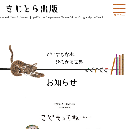
Warning
: Undefined array key 1 in
/home/kijitora/kijitora.co.jp/public_html/wp-
content/themes/kijitora/single.php
on line
3
Warning
: Attempt to read property "category_nicename" on null in
/home/kijitora/kijitora.co.jp/public_html/wp-content/themes/kijitora/single.php
on line
3
だいすきな本、
ひろがる世界
お知らせ