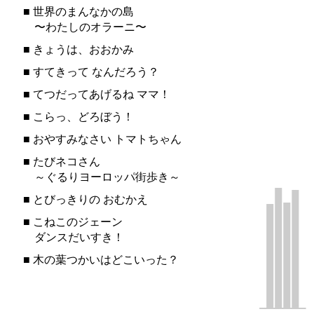
■
世界のまんなかの島
〜わたしのオラーニ〜
■
きょうは、おおかみ
■
すてきって なんだろう？
■
てつだってあげるね ママ！
■
こらっ、どろぼう！
■
おやすみなさい トマトちゃん
■
たびネコさん
～ぐるりヨーロッパ街歩き～
■
とびっきりの おむかえ
■
こねこのジェーン
ダンスだいすき！
■
木の葉つかいはどこいった？