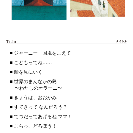
■
ジャーニー 国境をこえて
■
こどもってね……
■
船を見にいく
■
世界のまんなかの島
〜わたしのオラーニ〜
■
きょうは、おおかみ
■
すてきって なんだろう？
■
てつだってあげるね ママ！
■
こらっ、どろぼう！